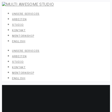
UNSERE SERVICES
ARBEITEN
STUDIO
KONTAKT
MENTORNSHIP
ENGLISH
UNSERE SERVICES
ARBEITEN
STUDIO
KONTAKT
MENTORNSHIP
ENGLISH
MULTI AWESOME STUDIO e.U
Inhaber Daniel Uebleis
Eingetragenes Einzelunternehmen